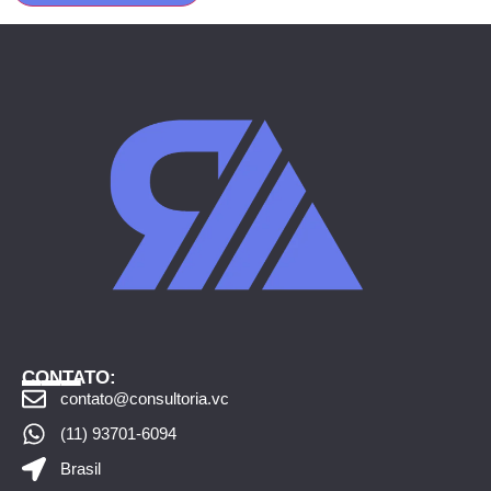
___
CONTATO:
contato@consultoria.vc
(11) 93701-6094
Brasil