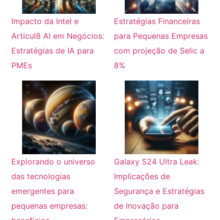
Impacto da Intel e
Estratégias Financeiras
Articul8 AI em Negócios:
para Pequenas Empresas
Estratégias de IA para
com projeção de Selic a
PMEs
8%
Explorando o universo
Galaxy S24 Ultra Leak:
das tecnologias
Implicações de
emergentes para
Segurança e Estratégias
pequenas empresas:
de Inovação para