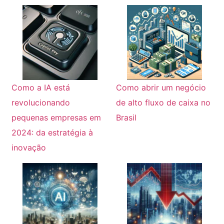
Como a IA está
Como abrir um negócio
revolucionando
de alto fluxo de caixa no
pequenas empresas em
Brasil
2024: da estratégia à
inovação