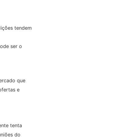
ndições tendem
pode ser o
mercado que
ofertas e
ente tenta
uniões do