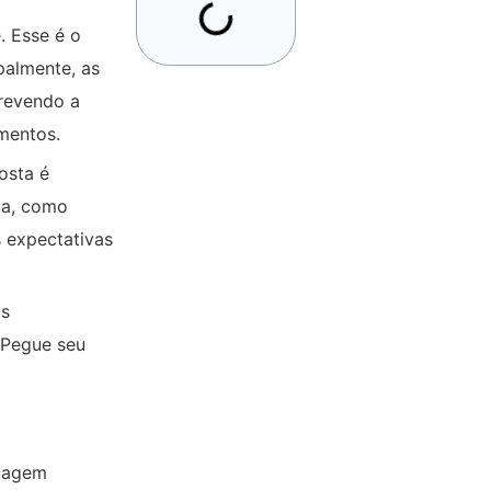
. Esse é o
palmente, as
revendo a
mentos.
osta é
ca, como
s expectativas
os
 Pegue seu
guagem