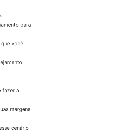
.
ciamento para
a que você
nejamento
 fazer a
suas margens
esse cenário