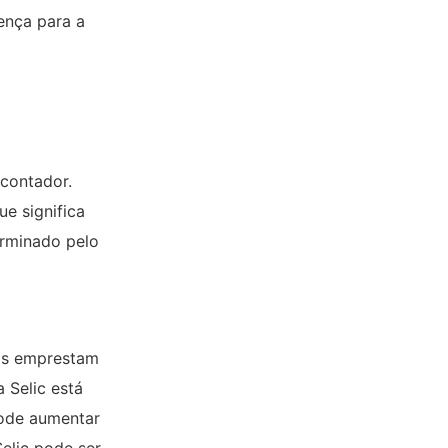
ença para a
 contador.
que significa
erminado pelo
cos emprestam
 Selic está
pode aumentar