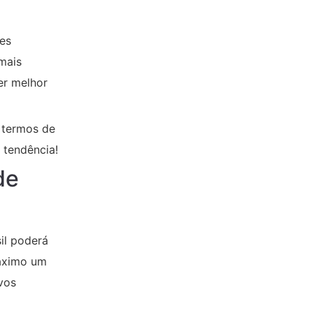
es
mais
er melhor
 termos de
 tendência!
de
il poderá
máximo um
vos