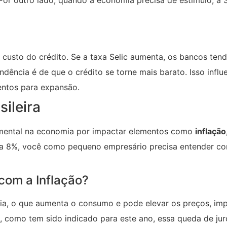
 Por outro lado, quando a economia precisa de estímulo, a 
 custo do crédito. Se a taxa Selic aumenta, os bancos ten
ndência é de que o crédito se torne mais barato. Isso influ
entos para expansão.
ileira
ndamental na economia por impactar elementos como
inflação
ra 8%, você como pequeno empresário precisa entender co
com a Inflação?
mia, o que aumenta o consumo e pode elevar os preços, im
a, como tem sido indicado para este ano, essa queda de ju