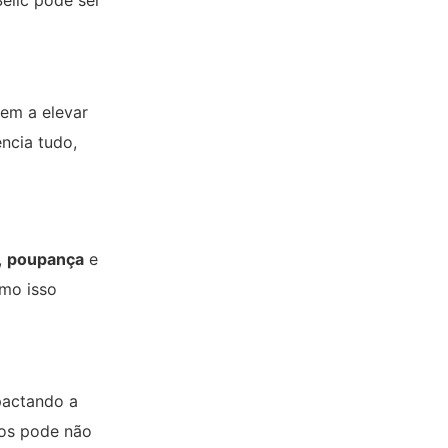
Selic pode ser
dem a elevar
encia tudo,
,
poupança
e
mo isso
pactando a
ros pode não