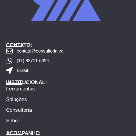
___
CONTATO:
contato@consultoria.vc
(11) 93701-6094
Brasil
___
INSTITUCIONAL:
Ferramentas
Soluções
Consultoria
Sobre
___
ACOMPANHE: