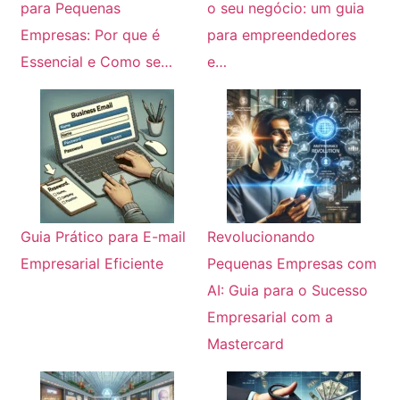
para Pequenas
o seu negócio: um guia
Empresas: Por que é
para empreendedores
Essencial e Como se…
e…
Guia Prático para E-mail
Revolucionando
Empresarial Eficiente
Pequenas Empresas com
AI: Guia para o Sucesso
Empresarial com a
Mastercard