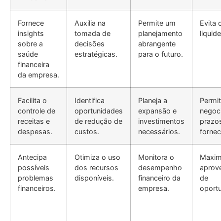
Fornece
Auxilia na
Permite um
Evita 
insights
tomada de
planejamento
liquide
sobre a
decisões
abrangente
saúde
estratégicas.
para o futuro.
financeira
da empresa.
Facilita o
Identifica
Planeja a
Permit
controle de
oportunidades
expansão e
negoc
receitas e
de redução de
investimentos
prazo
despesas.
custos.
necessários.
forne
Antecipa
Otimiza o uso
Monitora o
Maxim
possíveis
dos recursos
desempenho
aprov
problemas
disponíveis.
financeiro da
de
financeiros.
empresa.
oport