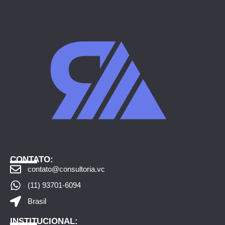
___
CONTATO:
contato@consultoria.vc
(11) 93701-6094
Brasil
___
INSTITUCIONAL: