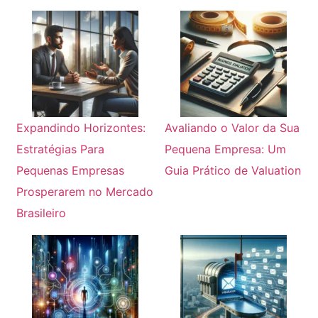
Expandindo Horizontes:
Avaliando o Valor da Sua
Estratégias Para
Pequena Empresa: Um
Pequenas Empresas
Guia Prático de Valuation
Prosperarem no Mercado
Brasileiro