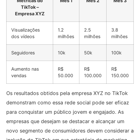
Métricas do
Mês 1
Mês 2
Mês 3
TikTok –
Empresa XYZ
Visualizações
1.2
2.5
3.8
dos vídeos
milhões
milhões
milhões
Seguidores
10k
50k
100k
Aumento nas
R$
R$
R$
vendas
50.000
100.000
150.000
Os resultados obtidos pela empresa XYZ no TikTok
demonstram como essa rede social pode ser eficaz
para conquistar um público jovem e engajado. As
empresas que desejam se destacar e alcançar um
novo segmento de consumidores devem considerar a