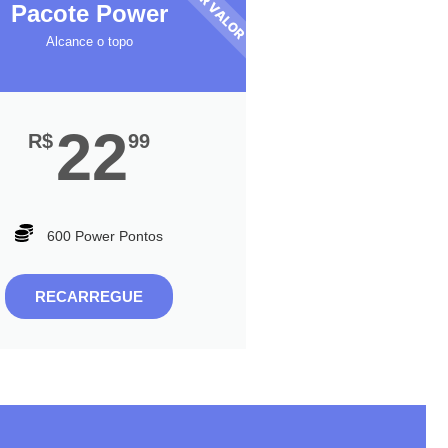
MELHOR VALOR
Pacote Power
Alcance o topo
22
R$
99
600 Power Pontos
RECARREGUE