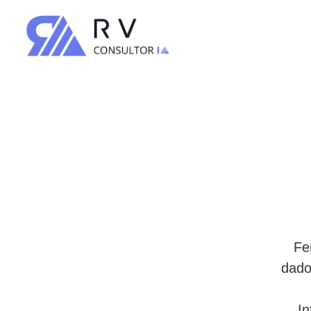
Fe
dado
I