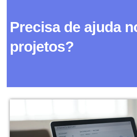
Precisa de ajuda n
projetos?