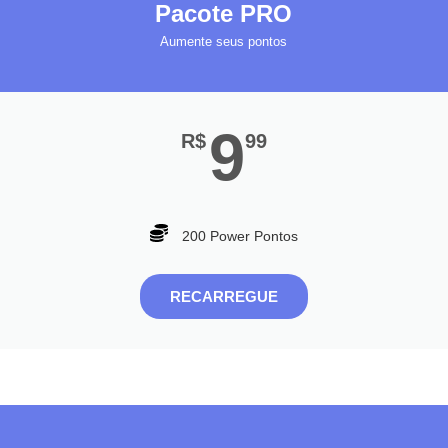
Pacote PRO
Aumente seus pontos
9
R$
99
200 Power Pontos
RECARREGUE