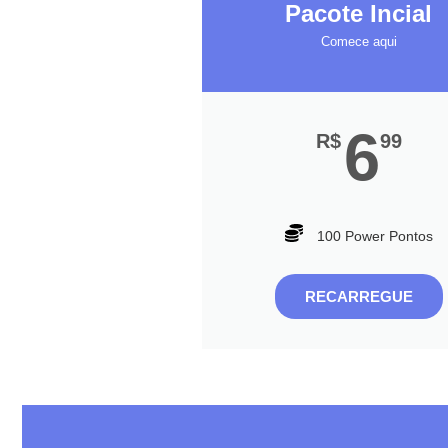
Pacote Incial
Comece aqui
6
R$
99
100 Power Pontos
RECARREGUE